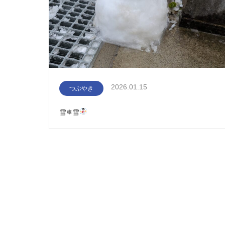
2026.01.15
つぶやき
雪❄雪