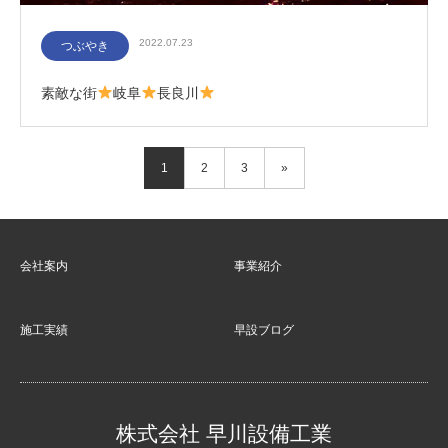
2022.07.23
つぶやき
素敵な街
岐阜
長良川
1
2
3
»
会社案内
事業紹介
施工実績
早設ブログ
株式会社 早川設備工業