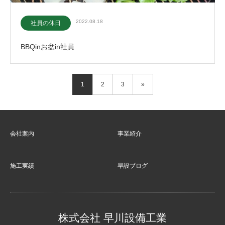
2022.08.18
社員の休日
BBQinお盆in社員
1
2
3
»
会社案内
事業紹介
施工実績
早設ブログ
株式会社 早川設備工業