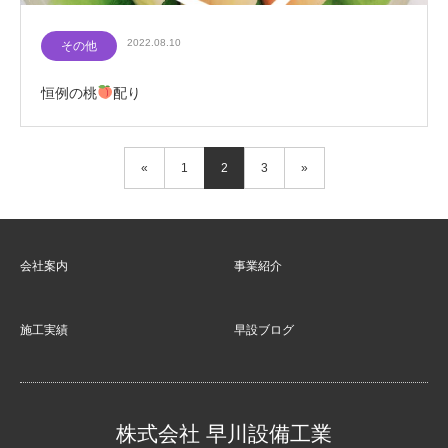
2022.08.10
その他
恒例の桃
配り
«
1
2
3
»
会社案内
事業紹介
施工実績
早設ブログ
株式会社 早川設備工業