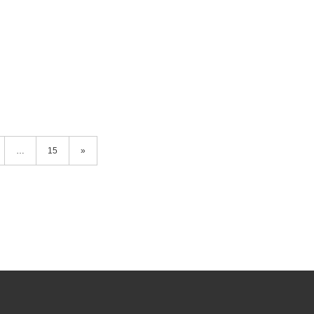
…
15
»