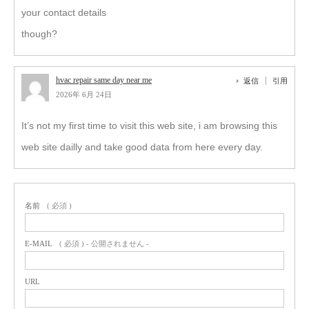
your contact details
though?
hvac repair same day near me
返信
引用
2026年 6月 24日
It’s not my first time to visit this web site, i am browsing this
web site dailly and take good data from here every day.
名前
( 必須 )
E-MAIL
( 必須 ) - 公開されません -
URL