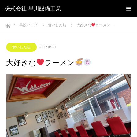
株式会社 早川設備工業
ホーム
早設ブログ
食いしん坊
大好きな
ラーメン…
食いしん坊
2022.06.21
大好きな
ラーメン