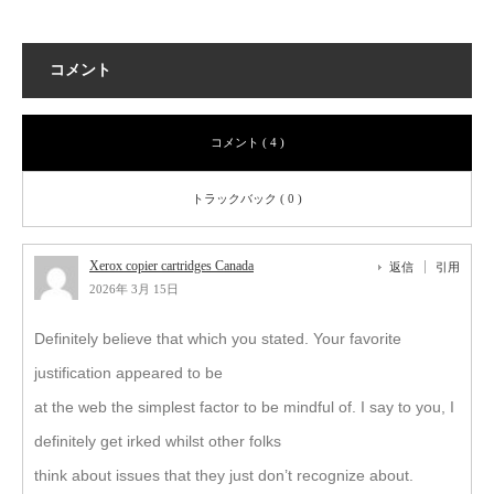
コメント
コメント ( 4 )
トラックバック ( 0 )
Xerox copier cartridges Canada
返信
引用
2026年 3月 15日
Definitely believe that which you stated. Your favorite
justification appeared to be
at the web the simplest factor to be mindful of. I say to you, I
definitely get irked whilst other folks
think about issues that they just don’t recognize about.