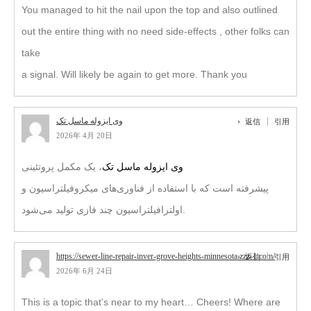
You managed to hit the nail upon the top and also outlined
out the entire thing with no need side-effects , other folks can
take
a signal. Will likely be again to get more. Thank you
وی ایزوله ماسل تک
返信
引用
2026年 4月 20日
وی ایزوله ماسل تک
، یک مکمل پروتئینی
پیشرفته است که با استفاده از فناوری‌های میکروفیلتراسیون و
اولترافیلتراسیون چند فازی تولید می‌شود.
https://sewer-line-repair-inver-grove-heights-minnesota.zzz-1.com/
返信
引用
2026年 6月 24日
This is a topic that’s near to my heart… Cheers! Where are