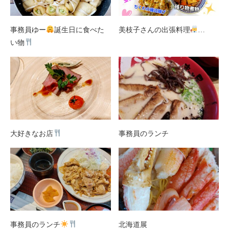
事務員ゆー
誕生日に食べた
美枝子さんの出張料理
…
い物
大好きなお店
事務員のランチ
事務員のランチ
北海道展