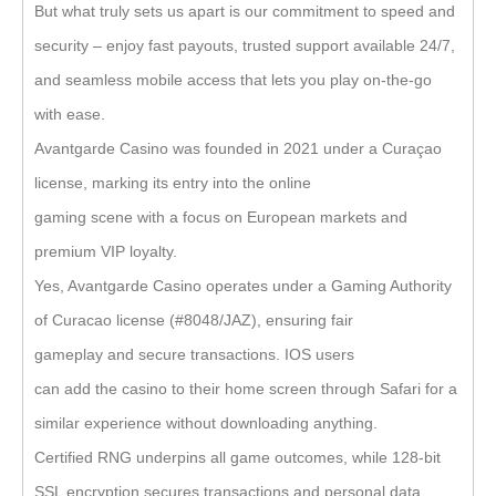
But what truly sets us apart is our commitment to speed and
security – enjoy fast payouts, trusted support available 24/7,
and seamless mobile access that lets you play on-the-go
with ease.
Avantgarde Casino was founded in 2021 under a Curaçao
license, marking its entry into the online
gaming scene with a focus on European markets and
premium VIP loyalty.
Yes, Avantgarde Casino operates under a Gaming Authority
of Curacao license (#8048/JAZ), ensuring fair
gameplay and secure transactions. IOS users
can add the casino to their home screen through Safari for a
similar experience without downloading anything.
Certified RNG underpins all game outcomes, while 128-bit
SSL encryption secures transactions and personal data.