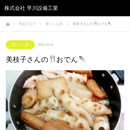
株式会社 早川設備工業
ホーム
早設ブログ
食いしん坊
美枝子さんの
おでん
食いしん坊
2022.10.14
美枝子さんの
おでん