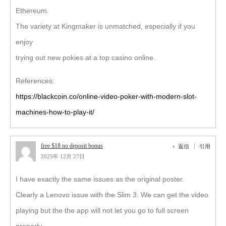
Ethereum.
The variety at Kingmaker is unmatched, especially if you
enjoy
trying out new pokies at a top casino online.
References:
https://blackcoin.co/online-video-poker-with-modern-slot-
machines-how-to-play-it/
free $18 no deposit bonus
返信
引用
2025年 12月 27日
I have exactly the same issues as the original poster.
Clearly a Lenovo issue with the Slim 3. We can get the video
playing but the the app will not let you go to full screen