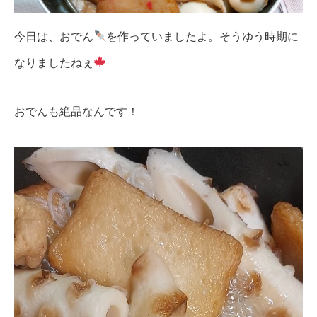
今日は、おでん
を作っていましたよ。そうゆう時期に
なりましたねぇ
おでんも絶品なんです！
動
画
プ
レ
ー
ヤ
ー