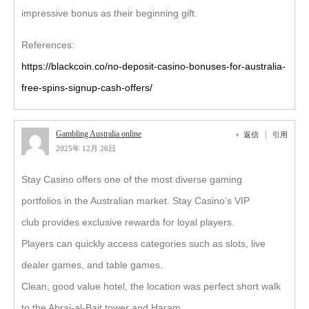
impressive bonus as their beginning gift.
References:
https://blackcoin.co/no-deposit-casino-bonuses-for-australia-
free-spins-signup-cash-offers/
Gambling Australia online
返信
引用
2025年 12月 26日
Stay Casino offers one of the most diverse gaming
portfolios in the Australian market. Stay Casino’s VIP
club provides exclusive rewards for loyal players.
Players can quickly access categories such as slots, live
dealer games, and table games.
Clean, good value hotel, the location was perfect short walk
to the Abraj-al-Bait tower and Haram.