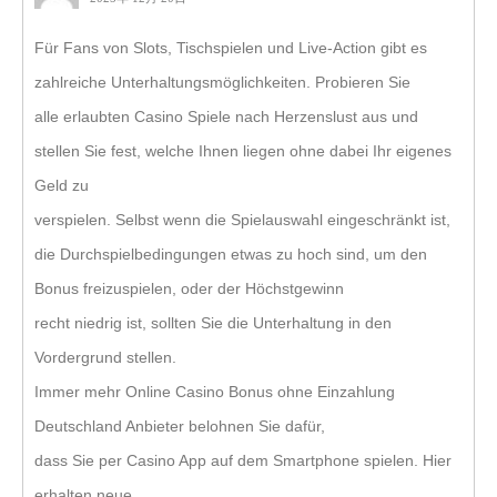
Für Fans von Slots, Tischspielen und Live-Action gibt es
zahlreiche Unterhaltungsmöglichkeiten. Probieren Sie
alle erlaubten Casino Spiele nach Herzenslust aus und
stellen Sie fest, welche Ihnen liegen ohne dabei Ihr eigenes
Geld zu
verspielen. Selbst wenn die Spielauswahl eingeschränkt ist,
die Durchspielbedingungen etwas zu hoch sind, um den
Bonus freizuspielen, oder der Höchstgewinn
recht niedrig ist, sollten Sie die Unterhaltung in den
Vordergrund stellen.
Immer mehr Online Casino Bonus ohne Einzahlung
Deutschland Anbieter belohnen Sie dafür,
dass Sie per Casino App auf dem Smartphone spielen. Hier
erhalten neue