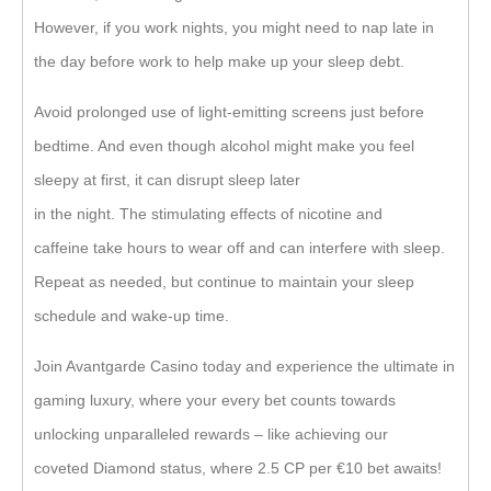
However, if you work nights, you might need to nap late in
the day before work to help make up your sleep debt.
Avoid prolonged use of light-emitting screens just before
bedtime. And even though alcohol might make you feel
sleepy at first, it can disrupt sleep later
in the night. The stimulating effects of nicotine and
caffeine take hours to wear off and can interfere with sleep.
Repeat as needed, but continue to maintain your sleep
schedule and wake-up time.
Join Avantgarde Casino today and experience the ultimate in
gaming luxury, where your every bet counts towards
unlocking unparalleled rewards – like achieving our
coveted Diamond status, where 2.5 CP per €10 bet awaits!