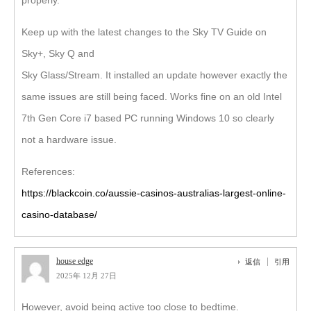
properly.
Keep up with the latest changes to the Sky TV Guide on
Sky+, Sky Q and
Sky Glass/Stream. It installed an update however exactly the
same issues are still being faced. Works fine on an old Intel
7th Gen Core i7 based PC running Windows 10 so clearly
not a hardware issue.
References:
https://blackcoin.co/aussie-casinos-australias-largest-online-
casino-database/
house edge
返信
引用
2025年 12月 27日
However, avoid being active too close to bedtime.