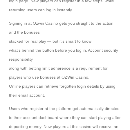
login page. New players can register in a few steps, while
returning users can log in instantly.
Signing in at Ozwin Casino gets you straight to the action
and the bonuses
stacked for real play — but it’s smart to know
what’s behind the button before you log in. Account security
responsibility
along with betting limit adherence is a requirement for
players who use bonuses at OZWin Casino.
Online players can retrieve forgotten login details by using
their email account.
Users who register at the platform get automatically directed
to their account dashboard where they can start playing after
depositing money. New players at this casino will receive an