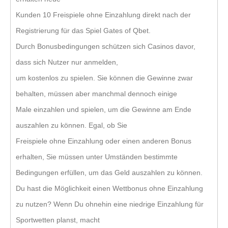
Kunden 10 Freispiele ohne Einzahlung direkt nach der
Registrierung für das Spiel Gates of Qbet.
Durch Bonusbedingungen schützen sich Casinos davor,
dass sich Nutzer nur anmelden,
um kostenlos zu spielen. Sie können die Gewinne zwar
behalten, müssen aber manchmal dennoch einige
Male einzahlen und spielen, um die Gewinne am Ende
auszahlen zu können. Egal, ob Sie
Freispiele ohne Einzahlung oder einen anderen Bonus
erhalten, Sie müssen unter Umständen bestimmte
Bedingungen erfüllen, um das Geld auszahlen zu können.
Du hast die Möglichkeit einen Wettbonus ohne Einzahlung
zu nutzen? Wenn Du ohnehin eine niedrige Einzahlung für
Sportwetten planst, macht