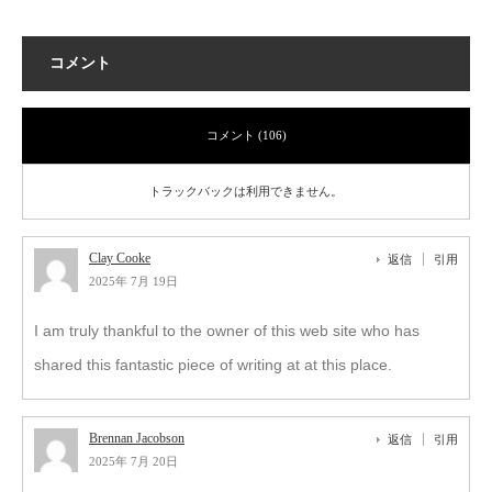
コメント
コメント (106)
トラックバックは利用できません。
Clay Cooke
返信
引用
2025年 7月 19日
I am truly thankful to the owner of this web site who has
shared this fantastic piece of writing at at this place.
Brennan Jacobson
返信
引用
2025年 7月 20日