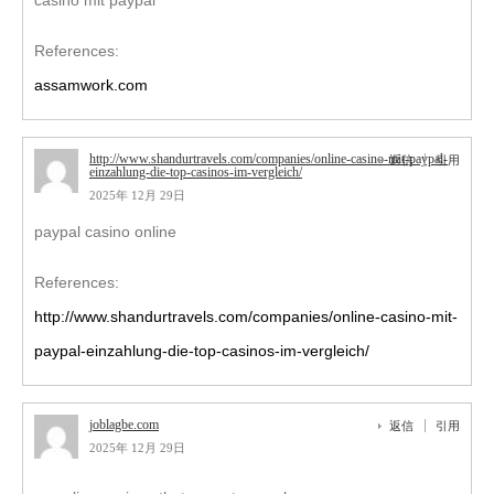
casino mit paypal
References:
assamwork.com
http://www.shandurtravels.com/companies/online-casino-mit-paypal-
返信
引用
einzahlung-die-top-casinos-im-vergleich/
2025年 12月 29日
paypal casino online
References:
http://www.shandurtravels.com/companies/online-casino-mit-
paypal-einzahlung-die-top-casinos-im-vergleich/
joblagbe.com
返信
引用
2025年 12月 29日