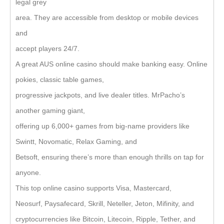
legal grey
area. They are accessible from desktop or mobile devices
and
accept players 24/7.
A great AUS online casino should make banking easy. Online
pokies, classic table games,
progressive jackpots, and live dealer titles. MrPacho’s
another gaming giant,
offering up 6,000+ games from big-name providers like
Swintt, Novomatic, Relax Gaming, and
Betsoft, ensuring there’s more than enough thrills on tap for
anyone.
This top online casino supports Visa, Mastercard,
Neosurf, Paysafecard, Skrill, Neteller, Jeton, Mifinity, and
cryptocurrencies like Bitcoin, Litecoin, Ripple, Tether, and