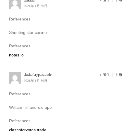
2026年 1月 30日
References:
Shooting star casino
References:
notes.io
clashofcryptos.trade
返信
引用
2026年 1月 30日
References:
William hill android app
References:
clashofcryptos.trade