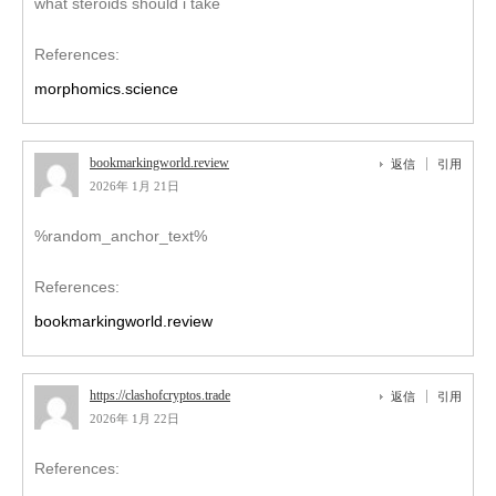
what steroids should i take
References:
morphomics.science
bookmarkingworld.review
返信
引用
2026年 1月 21日
%random_anchor_text%
References:
bookmarkingworld.review
https://clashofcryptos.trade
返信
引用
2026年 1月 22日
References: