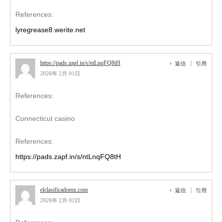
References:
lyregrease8.werite.net
https://pads.zapf.in/s/ntLnqFQ8tH
返信
引用
2026年 2月 01日
References:
Connecticut casino
References:
https://pads.zapf.in/s/ntLnqFQ8tH
elclasificadomx.com
返信
引用
2026年 2月 02日