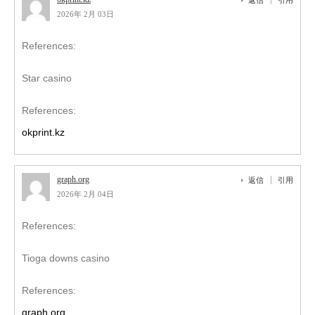
2026年 2月 03日
References:
Star casino
References:
okprint.kz
graph.org
返信
引用
2026年 2月 04日
References:
Tioga downs casino
References:
graph.org