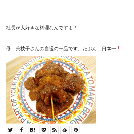
社長が大好きな料理なんですよ！
母、美枝子さんの自慢の一品です。たぶん、日本一