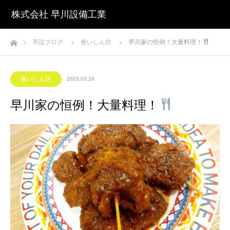
株式会社 早川設備工業
ホーム
早設ブログ
食いしん坊
早川家の恒例！大量料理！
食いしん坊
2023.03.26
早川家の恒例！大量料理！