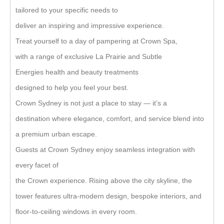
tailored to your specific needs to
deliver an inspiring and impressive experience.
Treat yourself to a day of pampering at Crown Spa,
with a range of exclusive La Prairie and Subtle
Energies health and beauty treatments
designed to help you feel your best.
Crown Sydney is not just a place to stay — it’s a
destination where elegance, comfort, and service blend into
a premium urban escape.
Guests at Crown Sydney enjoy seamless integration with
every facet of
the Crown experience. Rising above the city skyline, the
tower features ultra-modern design, bespoke interiors, and
floor-to-ceiling windows in every room.