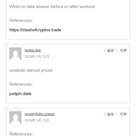
When to take anavar before or after workout
References:
https://clashofcryptos.trade
justpin.date
返信
引用
2026年 1月 22日
anabolic steroid prices
References:
justpin.date
securityholes.science
返信
引用
2026年 1月 25日
References: