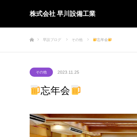
株式会社 早川設備工業
ホーム
早設ブログ
その他
忘年会
2023.11.25
その他
忘年会