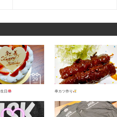
誕生日
串カツ作り