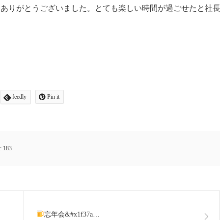
にありがとうございました。とても楽しい時間が過ごせたと社
feedly
Pin it
:
183
忘年会&#x1f37a…