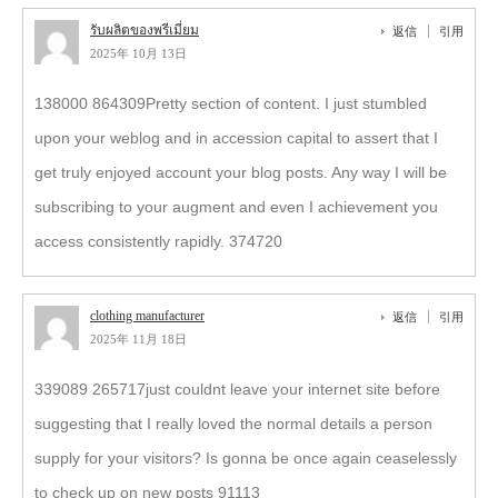
รับผลิตของพรีเมี่ยม
返信
引用
2025年 10月 13日
138000 864309Pretty section of content. I just stumbled
upon your weblog and in accession capital to assert that I
get truly enjoyed account your blog posts. Any way I will be
subscribing to your augment and even I achievement you
access consistently rapidly. 374720
clothing manufacturer
返信
引用
2025年 11月 18日
339089 265717just couldnt leave your internet site before
suggesting that I really loved the normal details a person
supply for your visitors? Is gonna be once again ceaselessly
to check up on new posts 91113