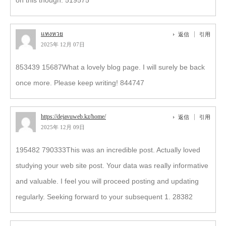
on this though. 519575
แทงหวย
返信
引用
2025年 12月 07日
853439 15687What a lovely blog page. I will surely be back
once more. Please keep writing! 844747
https://dejavuweb.kz/home/
返信
引用
2025年 12月 09日
195482 790333This was an incredible post. Actually loved
studying your web site post. Your data was really informative
and valuable. I feel you will proceed posting and updating
regularly. Seeking forward to your subsequent 1. 28382