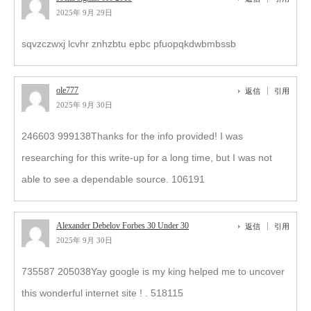
2025年 9月 29日
sqvzczwxj lcvhr znhzbtu epbc pfuopqkdwbmbssb
ole777
返信
引用
2025年 9月 30日
246603 999138Thanks for the info provided! I was
researching for this write-up for a long time, but I was not
able to see a dependable source. 106191
Alexander Debelov Forbes 30 Under 30
返信
引用
2025年 9月 30日
735587 205038Yay google is my king helped me to uncover
this wonderful internet site ! . 518115