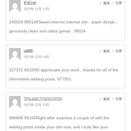
จำนำรถ
返信
引用
2025年 12月 11日
145029 880140Sweet internet internet site , super design ,
genuinely clean and utilize genial . 38024
cat888
返信
引用
2025年 12月 14日
157331 851505I appreciate your work , thanks for all of the
informative weblog posts. 977951
הנרתיק ההיברידי הטוב ביותר
返信
引用
2025年 12月 15日
986806 95166Right after examine a couple of with the
weblog posts inside your site now, and I truly like your