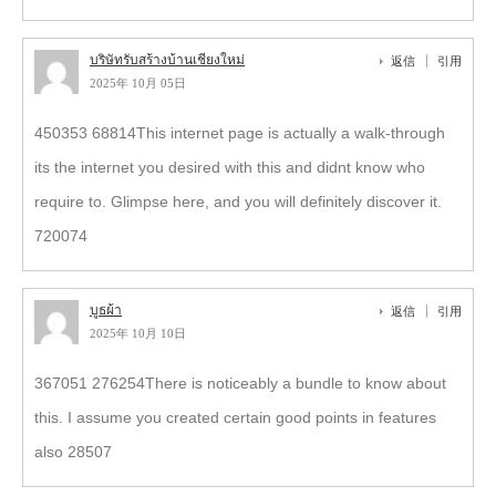
บริษัทรับสร้างบ้านเชียงใหม่
返信
引用
2025年 10月 05日
450353 68814This internet page is actually a walk-through
its the internet you desired with this and didnt know who
require to. Glimpse here, and you will definitely discover it.
720074
บูธผ้า
返信
引用
2025年 10月 10日
367051 276254There is noticeably a bundle to know about
this. I assume you created certain good points in features
also 28507