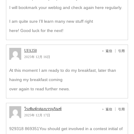
I will bookmark your weblog and check again here regularly.
I am quite sure I’ll learn many new stuff right
here! Good luck for the next!
UFA350
返信
引用
2025年 12月 16日
At this moment I am ready to do my breakfast, later than
having my breakfast coming
over again to read further news.
โรงพิมพ์กล่องบรรจุภัณฑ์
返信
引用
2025年 12月 17日
929318 869351You should get involved in a contest initial of