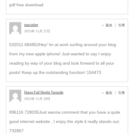
pdf free download
mawinbet
返信
引用
2025年 11月 27日
532011 684852Hey! Im at work surfing around your blog
from my new apple iphone! Just wanted to say I enjoy
reading by way of your blog and look forward to all your
posts! Keep up the outstanding function! 154473
Harga Full Height Turnstile
返信
引用
2025年 11月 29日
896116 728035Just wanna comment that you have a quite
good internet website , I enjoy the style it really stands out.
732867