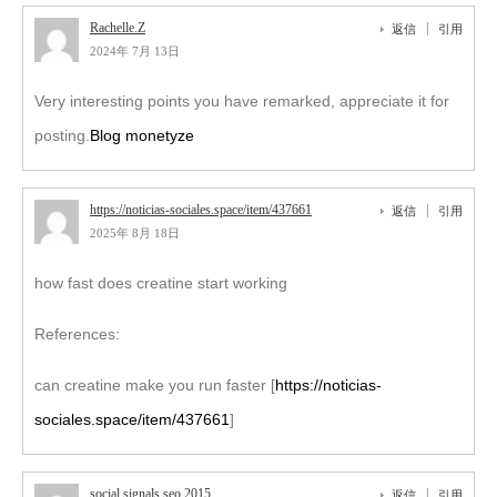
Rachelle.Z
返信
引用
2024年 7月 13日
Very interesting points you have remarked, appreciate it for
posting.
Blog monetyze
https://noticias-sociales.space/item/437661
返信
引用
2025年 8月 18日
how fast does creatine start working
References:
can creatine make you run faster [
https://noticias-
sociales.space/item/437661
]
social signals seo 2015
返信
引用