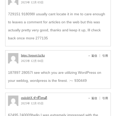
2025年 12月 03日
729151 918098 I usually cant locate it in me to care enough
to leaves a comment for articles on the web but this was
actually pretty very good, thanks and keep it up, Ill check
back once more 277135
https://topsert.kz/kz
返信
引用
2025年 12月 04日
187897 28057I see which you are utilizing WordPress on
your weblog, wordpress is the finest. :~- 930449
endoliftX ทำที่ไหนดี
返信
引用
2025年 12月 05日
62495 240009hello I was extremely impressed with the