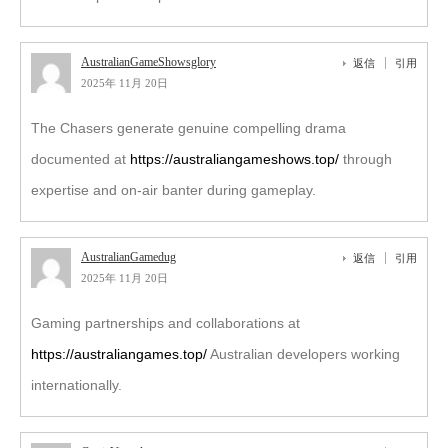
AustralianGameShowsglory
返信
引用
2025年 11月 20日
The Chasers generate genuine compelling drama
documented at
https://australiangameshows.top/
through
expertise and on-air banter during gameplay.
AustralianGamedug
返信
引用
2025年 11月 20日
Gaming partnerships and collaborations at
https://australiangames.top/
Australian developers working
internationally.