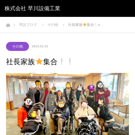
株式会社 早川設備工業
ホーム
早設ブログ
その他
社長家族
集合
ɵ…
その他
2024.01.01
社長家族
集合