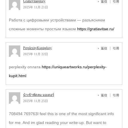
GratiaVitaeglory
返信
引用
2025年 11月 21日
Работа с цифровыми устройствами — разъясняем
сложные моменты простым языком
https://gratiavitae.ru/
PerplexityKupitglory
返信
引用
2025年 11月 22日
perplexity оплата
https://uniqueartworks.ru/perplexity-
kupit.html
นำเข้าพัดลม มอเตอร์
返信
引用
2025年 11月 25日
708494 769763I feel this is one of the most significant info
for me. And im glad reading your write-up. But want to