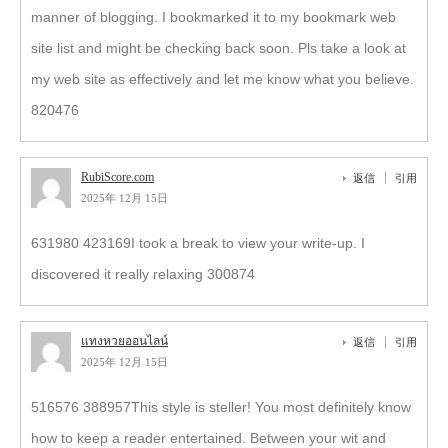
manner of blogging. I bookmarked it to my bookmark web
site list and might be checking back soon. Pls take a look at
my web site as effectively and let me know what you believe.
820476
RubiScore.com
返信
引用
2025年 12月 15日
631980 423169I took a break to view your write-up. I
discovered it really relaxing 300874
แทงหวยออนไลน์
返信
引用
2025年 12月 15日
516576 388957This style is steller! You most definitely know
how to keep a reader entertained. Between your wit and