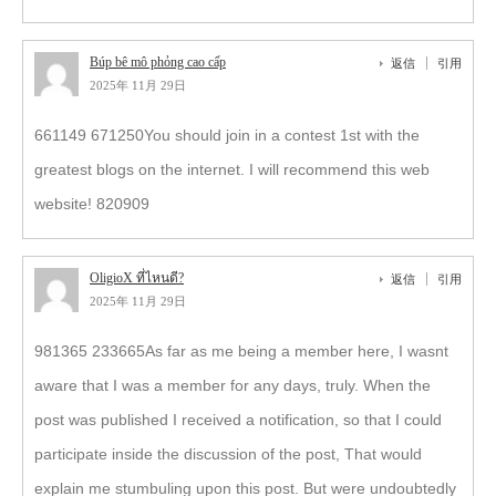
Búp bê mô phỏng cao cấp
返信
引用
2025年 11月 29日
661149 671250You should join in a contest 1st with the
greatest blogs on the internet. I will recommend this web
website! 820909
OligioX ที่ไหนดี?
返信
引用
2025年 11月 29日
981365 233665As far as me being a member here, I wasnt
aware that I was a member for any days, truly. When the
post was published I received a notification, so that I could
participate inside the discussion of the post, That would
explain me stumbuling upon this post. But were undoubtedly