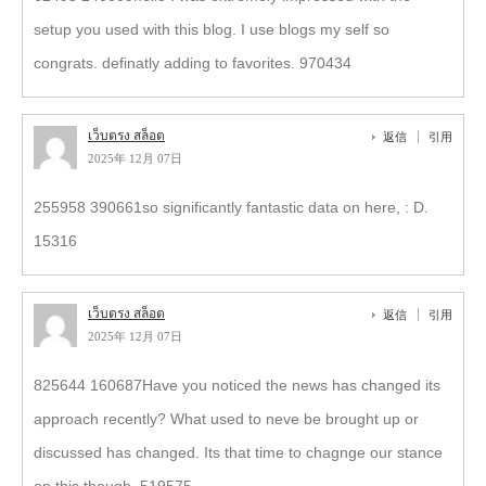
setup you used with this blog. I use blogs my self so
congrats. definatly adding to favorites. 970434
เว็บตรง สล็อต
返信
引用
2025年 12月 07日
255958 390661so significantly fantastic data on here, : D.
15316
เว็บตรง สล็อต
返信
引用
2025年 12月 07日
825644 160687Have you noticed the news has changed its
approach recently? What used to neve be brought up or
discussed has changed. Its that time to chagnge our stance