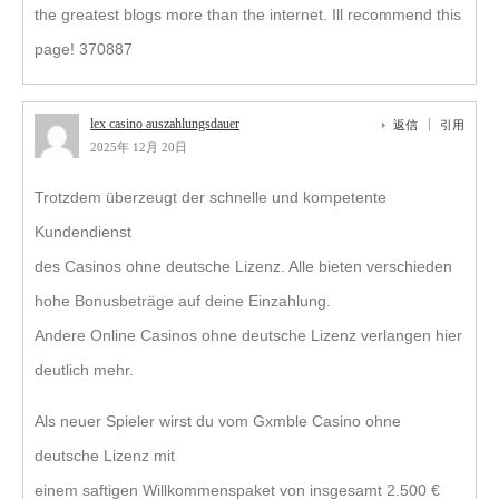
the greatest blogs more than the internet. Ill recommend this
page! 370887
lex casino auszahlungsdauer
返信
引用
2025年 12月 20日
Trotzdem überzeugt der schnelle und kompetente
Kundendienst
des Casinos ohne deutsche Lizenz. Alle bieten verschieden
hohe Bonusbeträge auf deine Einzahlung.
Andere Online Casinos ohne deutsche Lizenz verlangen hier
deutlich mehr.
Als neuer Spieler wirst du vom Gxmble Casino ohne
deutsche Lizenz mit
einem saftigen Willkommenspaket von insgesamt 2.500 €