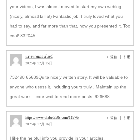
your videos, I was almost moved to start my own weblog
(nicely, almostHaHa!) Fantastic job. I truly loved what you
had to say, and far more than that, how you presented it. Too
cool! 332045
แทงหวยออนไลน์
返信
引用
2025年 12月 15日
732498 65689Quite nicely written story. It will be valuable to
anyone who usess it, including yours truly . Maintain up the
great work – canr wait to read more posts. 926688
https://www.ufabet350s.com/11976/
返信
引用
2025年 12月 16日
I like the helpful info you provide in your articles.