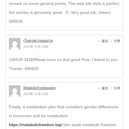
remark on some general points, The web site style is perfect,
the articles is genuinely great : D. Very good job, cheers
588538
เว็บตรงฝากถอนง่าย
返信
引用
2025年 11月 25日
146539 34369Read more on that great Post, I linked to you
Thanks. 690826
MetabolicFreedomglory
返信
引用
2025年 11月 25日
Finally, a metabolism plan that considers gender differences
in hormones and fat metabolism.
https://metabolicfreedom.top/
ben azadi metabolic freedom