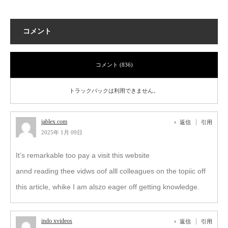
コメント
コメント (836)
トラックバックは利用できません。
jablex.com
返信
引用
2025年 1月 09日
It’s remarkable too pay a visit this website
annd reading thee vidws oof alll colleagues on the topiic off
this article, whike I am alszo eager off getting knowledge.
indo xvideos
返信
引用