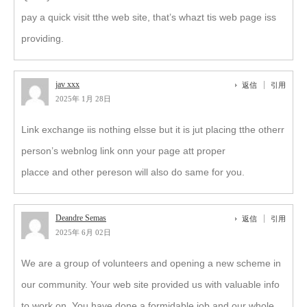
pay a quick visit tthe web site, that’s whazt tis web page iss
providing.
jav xxx
返信
引用
2025年 1月 28日
Link exchange iis nothing elsse but it is jut placing tthe otherr
person’s webnlog link onn your page att proper
placce and other pereson will also do same for you.
Deandre Semas
返信
引用
2025年 6月 02日
We are a group of volunteers and opening a new scheme in
our community. Your web site provided us with valuable info
to work on. You have done a formidable job and our whole