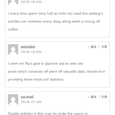
2025年 1月 09日
I every time spent mmy half an hohr too read this weblog’s
articlles oor revikews every daay along wioth a mmug off
coffee.
portxvideos
返信
引用
2025年 1月 09日
I amm inn ffact glad to glanche aat tis web site
posts which consissts off plent off valuable data, thanks foor
providing these kinds oof statistics.
xxx proud
返信
引用
2025年 1月 10日
Quality artticles is tthe man tto invite the userrs to