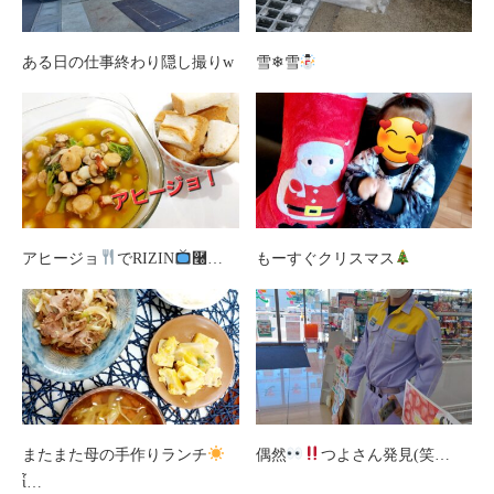
ある日の仕事終わり隠し撮りw
雪❄雪
アヒージョ
でRIZIN
࿠…
もーすぐクリスマス
またまた母の手作りランチ
偶然
つよさん発見(笑…
ἷ…