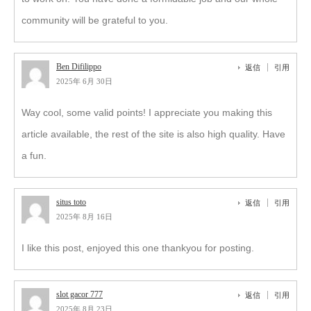
community will be grateful to you.
Ben Difilippo
返信
引用
2025年 6月 30日
Way cool, some valid points! I appreciate you making this
article available, the rest of the site is also high quality. Have
a fun.
situs toto
返信
引用
2025年 8月 16日
I like this post, enjoyed this one thankyou for posting.
slot gacor 777
返信
引用
2025年 8月 23日