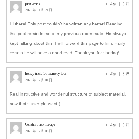
prostavive
返信
引用
2025年 11月 21日
Hi there! This post couldn’t be written any better! Reading
this post reminds me of my previous room mate! He always
kept talking about this. I will forward this page to him. Fairly
certain he will have a good read. Thank you for sharing!
honey trick for memory loss
返信
引用
2025年 12月 01日
Real instructive and wonderful structure of subject material,
now that’s user pleasant (:.
Gelatin Trick Recipe
返信
引用
2025年 12月 08日