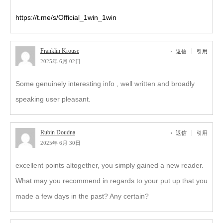
https://t.me/s/Official_1win_1win
Franklin Krouse
返信
引用
2025年 6月 02日
Some genuinely interesting info , well written and broadly
speaking user pleasant.
Rubin Doudna
返信
引用
2025年 6月 30日
excellent points altogether, you simply gained a new reader.
What may you recommend in regards to your put up that you
made a few days in the past? Any certain?