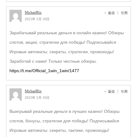
MichaelRix
返信
引用
2025年 5月 10日
Зарабатывай реальные деньги в онлайн казино! Обзоры
слотов, акции, стратегии для победы! Подписывайся
Игровые автоматы: секреты, стратегии, промокоды!
Заработай с нами! Только честные обзоры.
https://t.me/Official_1win_1win/1477
MichaelRix
返信
引用
2025年 5月 10日
Выигрывай реальные деньги в лучших казино! Обзоры
слотов, бонусы, стратегии для победы! Подписывайся
Игровые автоматы: секреты, тактики, промокоды!