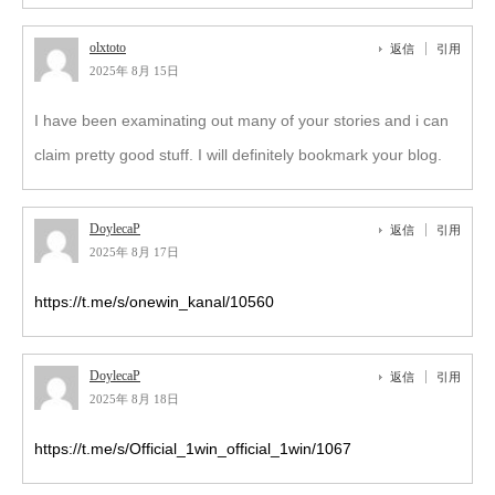
olxtoto
返信
引用
2025年 8月 15日
I have been examinating out many of your stories and i can
claim pretty good stuff. I will definitely bookmark your blog.
DoylecaP
返信
引用
2025年 8月 17日
https://t.me/s/onewin_kanal/10560
DoylecaP
返信
引用
2025年 8月 18日
https://t.me/s/Official_1win_official_1win/1067