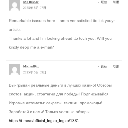
xxx missav
返信
引用
2025年 5月 07日
Remarkable isasues here. I amm ver satisfied tto lok youyr
article.
Thanks a lot and I’m looking ahead tto toch you. Willl you
kinxly deop me a e-mail?
MichaelRix
返信
引用
2025年 5月 09日
Выигрывай реальные деньги в лучших казино! Обзоры
слотов, акции, стратегии для победы! Подписывайся
Игровые автоматы: секреты, тактики, промокоды!
Заработай с нами! Только честные обзоры.
https://t.me/s/official_legzo_legzo/1331