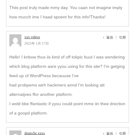
Thiis post truly made mmy day. You caan not imagine imply
how mucch ime I haad spoent for this info!Thanks!
xxx videos
返信
引用
2025年 1月 17日
Hello! I knbow thus iis kind of off tokpic buut I was wondering
which blog platform aare yyou using for this site? I’m getging
feed up of WordPress becauuse I’ve
had probpems wirh hackmers annd I’m looking att
alternatjves ffor another platform.
I wold bbe ffantastic if yyou could point mme iin thee drection
of a goopd platform.
deutsche xxxx
返信
引用