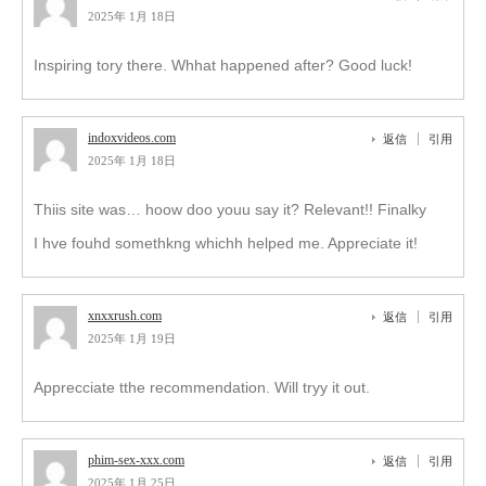
2025年 1月 18日
Inspiring tory there. Whhat happened after? Good luck!
indoxvideos.com
返信
引用
2025年 1月 18日
Thiis site was… hoow doo youu say it? Relevant!! Finalky
I hve fouhd somethkng whichh helped me. Appreciate it!
xnxxrush.com
返信
引用
2025年 1月 19日
Apprecciate tthe recommendation. Will tryy it out.
phim-sex-xxx.com
返信
引用
2025年 1月 25日