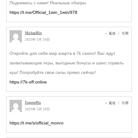
Поднимись с нами! Реальные обзоры.
https://t.me/Official_1win_1win/978
MichaelRix
返信
引用
2025年 5月 10日
Откройте для себя мир азарта в 7k casino! Вас ждут
захватывающие игры, выгодные бонусы и шанс сорвать
куш! Попробуйте свои силы прямо сейчас!
https://7k-off.online
EugeneBix
返信
引用
2025年 5月 10日
https://t.me/s/official_monro