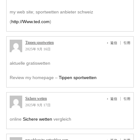
my web site; sportwetten anbieter schweiz
(
http://Www.ted.com
)
Tippen sportwetten
返信
引用
2025年 9月 16日
aktuelle gratiswetten
Review my homepage –
Tippen sportwetten
Sichere wetten
返信
引用
2025年 9月 17日
online
Sichere wetten
vergleich