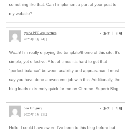
something like that. Can I implement a part of your post to
my website?
ayuda PFG arquitectura
返信
引用
2025年 8月 24日
Woah! I’m really enjoying the template/theme of this site. It’s
simple, yet effective. A lot of times it’s hard to get that
“perfect balance” between usability and appearance. I must
say you have done a awesome job with this. Additionally, the
blog loads extremely quick for me on Chrome. Superb Blog!
Seo Uruguay
返信
引用
2025年 8月 25日
Hello! I could have sworn I’ve been to this blog before but