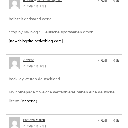
newsblogsite.activoblog.com
返信
引用
2025年 9月 17日
halbzeit endstand wette
Stop by my blog :: Deutsche sportwetten gmbh
[
newsblogsite.activoblog.com
]
Annette
返信
引用
2025年 9月 18日
back lay wetten deutschland
My homepage :: welche wettanbieter haben eine deutsche
lizenz (
Annette
)
Faustina Mallen
返信
引用
2025年 9月 22日