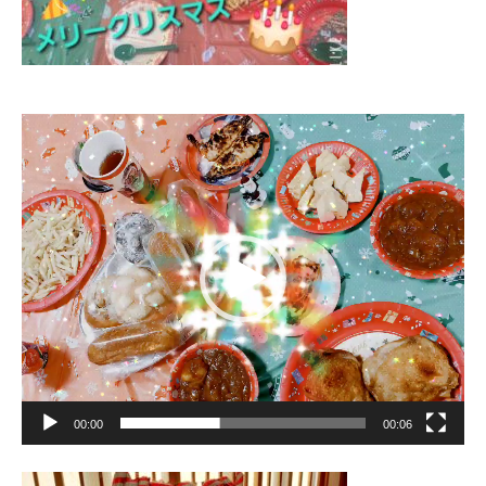
動
画
プ
レ
ー
ヤ
ー
00:00
00:06