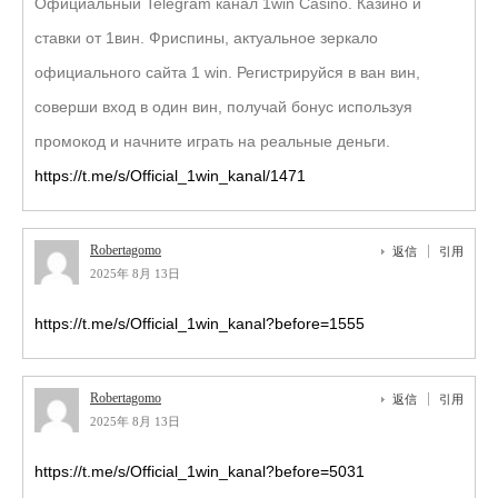
Официальный Telegram канал 1win Casinо. Казинo и
ставки от 1вин. Фриспины, актуальное зеркало
официального сайта 1 win. Регистрируйся в ван вин,
соверши вход в один вин, получай бонус используя
промокод и начните играть на реальные деньги.
https://t.me/s/Official_1win_kanal/1471
Robertagomo
返信
引用
2025年 8月 13日
https://t.me/s/Official_1win_kanal?before=1555
Robertagomo
返信
引用
2025年 8月 13日
https://t.me/s/Official_1win_kanal?before=5031