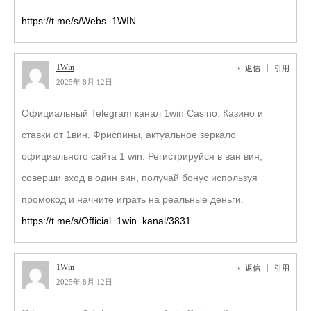
https://t.me/s/Webs_1WIN
1Win
返信
引用
2025年 8月 12日
Официальный Telegram канал 1win Casinо. Казинo и
ставки от 1вин. Фриспины, актуальное зеркало
официального сайта 1 win. Регистрируйся в ван вин,
соверши вход в один вин, получай бонус используя
промокод и начните играть на реальные деньги.
https://t.me/s/Official_1win_kanal/3831
1Win
返信
引用
2025年 8月 12日