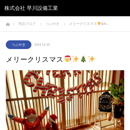
株式会社 早川設備工業
ホーム
早設ブログ
つぶやき
メリークリスマス
‍&#x…
つぶやき
2024.12.25
メリークリスマス