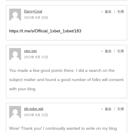
HarveyGreal
返信
引用
2025年 8月 20日
https://t.me/s/Official_1xbet_1xbet/183
situs toto
返信
引用
2025年 8月 21日
You made a few good points there. I did a search on the
subject matter and found a good number of folks will consent
with your blog.
idn poker apk
返信
引用
2025年 8月 22日
Wow! Thank you! I continually wanted to write on my blog