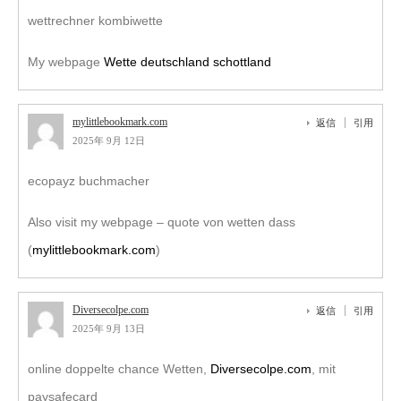
wettrechner kombiwette
My webpage
Wette deutschland schottland
mylittlebookmark.com
返信
引用
2025年 9月 12日
ecopayz buchmacher
Also visit my webpage – quote von wetten dass
(
mylittlebookmark.com
)
Diversecolpe.com
返信
引用
2025年 9月 13日
online doppelte chance Wetten,
Diversecolpe.com
, mit
paysafecard