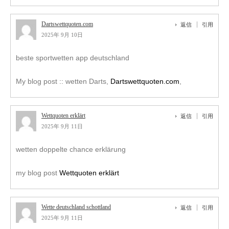
Dartswettquoten.com
返信
引用
2025年 9月 10日
beste sportwetten app deutschland
My blog post :: wetten Darts,
Dartswettquoten.com
,
Wettquoten erklärt
返信
引用
2025年 9月 11日
wetten doppelte chance erklärung
my blog post
Wettquoten erklärt
Wette deutschland schottland
返信
引用
2025年 9月 11日