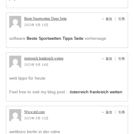
Beste Sportwetten Tipps Seite
返信
引用
2025年 9月 13日
software
Beste Sportwetten Tipps Seite
vorhersage
österreich frankreich wetten
返信
引用
2025年 9月 14日
wett tipps für heute
Feel free to visit my blog post ::
österreich frankreich wetten
Www.ted.com
返信
引用
2025年 9月 15日
wettbüro berlin in der nähe