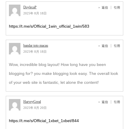
DoylecaP
返信
引用
2025年 8月 18日
https://t.me/s/Official_1win_official_1win/583
bandar toto macau
返信
引用
2025年 8月 18日
Wow, incredible blog layout! How long have you been
blogging for? you make blogging look easy. The overall look
of your web site is fantastic, let alone the content!
HarveyGreal
返信
引用
2025年 8月 20日
https://t.me/s/Official_1xbet_1xbet/844