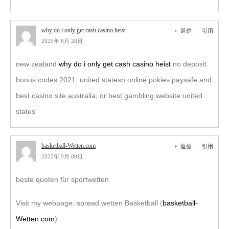
why do i only get cash casino heist
返信
引用
2025年 8月 28日
new zealand
why do i only get cash casino heist
no deposit
bonus codes 2021, united statesn online pokies paysafe and
best casino site australia, or best gambling website united
states
basketball-Wetten.com
返信
引用
2025年 9月 09日
beste quoten für sportwetten
Visit my webpage: spread wetten Basketball (
basketball-
Wetten.com
)