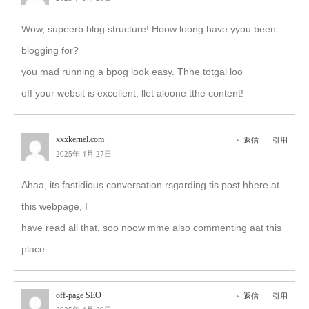
Wow, supeerb blog structure! Hoow loong have yyou been
blogging for?
you mad running a bpog look easy. Thhe totgal loo
off your websit is excellent, llet aloone tthe content!
xxxkernel.com
返信
引用
2025年 4月 27日
Ahaa, its fastidious conversation rsgarding tis post hhere at
this webpage, I
have read all that, soo noow mme also commenting aat this
place.
off-page SEO
返信
引用