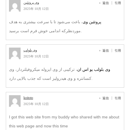
وی پروتئین
返信
引用
2025年 10月 12日
پروتئین وی
، باعث می‌شود تا با سرعت بیشتری به هدف
مورد‌نظرکه اندامی خوش فرم است برسید.
وی بلولب
返信
引用
2025年 10月 12日
وی بلولب یو اس ان
، ترکیبی از وی ایزوله میکروفیلتردار، وی
کنسانتره و وی هیدرولیز است که جذب بالایی دارد.
koitoto
返信
引用
2025年 10月 12日
I got this web site from my buddy who shared with me about
this web page and now this time