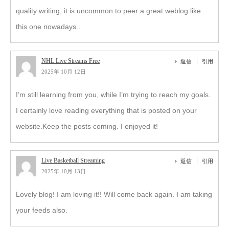
quality writing, it is uncommon to peer a great weblog like
this one nowadays..
NHL Live Streams Free
返信
引用
2025年 10月 12日
I’m still learning from you, while I’m trying to reach my goals.
I certainly love reading everything that is posted on your
website.Keep the posts coming. I enjoyed it!
Live Basketball Streaming
返信
引用
2025年 10月 13日
Lovely blog! I am loving it!! Will come back again. I am taking
your feeds also.