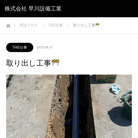
株式会社 早川設備工業
ホーム
早設ブログ
THE仕事
取り出し工事
THE仕事
2025.08.07
取り出し工事