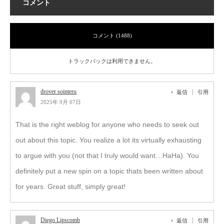
コメント
コメント (1488)
トラックバックは利用できません。
drover sointeru
返信
引用
2025年 9月 07日
That is the right weblog for anyone who needs to seek out
out about this topic. You realize a lot its virtually exhausting
to argue with you (not that I truly would want…HaHa). You
definitely put a new spin on a topic thats been written about
for years. Great stuff, simply great!
Diego Lipscomb
返信
引用