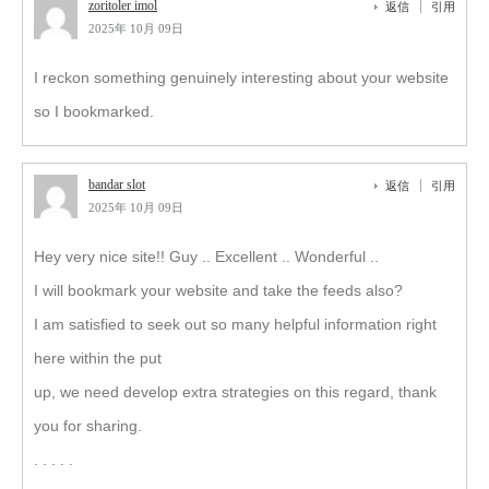
zoritoler imol
返信
引用
2025年 10月 09日
I reckon something genuinely interesting about your website
so I bookmarked.
bandar slot
返信
引用
2025年 10月 09日
Hey very nice site!! Guy .. Excellent .. Wonderful ..
I will bookmark your website and take the feeds also?
I am satisfied to seek out so many helpful information right
here within the put
up, we need develop extra strategies on this regard, thank
you for sharing.
. . . . .