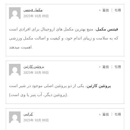
مکمل فیتنس
返信
引用
2025年 10月 09日
فیتنس مکمل
، منبع بهترین مکمل های اروجینال برای افرادی است
که به سلامت و زیبای اندام خود، و کیفیت و اصالت مکمل ورزشی
اهمیت میدهند.
پروتئین کازئین
返信
引用
2025年 10月 09日
پروتئین کازئین
، یکی از دو پروتئین اصلی موجود در شیر است
(پروتئین دیگر، آب پنیر یا وی است).
کراتین
返信
引用
2025年 10月 09日