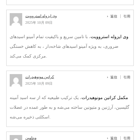
وی ایزوله استروویت
返信
引用
2025年 10月 09日
وی ایزوله استروویت
، با تامین سریع و باکیفیت تمام آمینو اسیدهای
ضروری، به ویژه آمینو اسیدهای شاخه‌دار ، به کاهش خستگی
مرکزی کمک می‌کند.
کراتین مونوهیدرات
返信
引用
2025年 10月 09日
مکمل کراتین مونوهیدرات
، یک ترکیب طبیعیه که از سه اسید آمینه
گلیسین، آرژنین و متیونین ساخته می‌شه و به طور عمده در عضلات
اسکلتی ذخیره می‌شه.
ویتامین
返信
引用