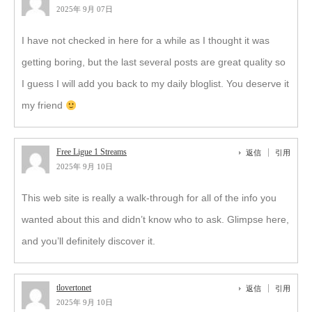
2025年 9月 07日
I have not checked in here for a while as I thought it was
getting boring, but the last several posts are great quality so
I guess I will add you back to my daily bloglist. You deserve it
my friend
Free Ligue 1 Streams
返信
引用
2025年 9月 10日
This web site is really a walk-through for all of the info you
wanted about this and didn’t know who to ask. Glimpse here,
and you’ll definitely discover it.
tlovertonet
返信
引用
2025年 9月 10日