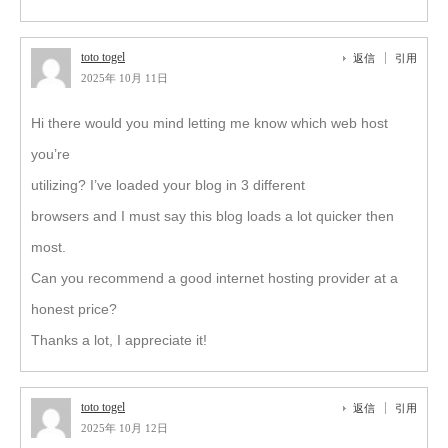
toto togel
返信
引用
2025年 10月 11日
Hi there would you mind letting me know which web host
you’re
utilizing? I’ve loaded your blog in 3 different
browsers and I must say this blog loads a lot quicker then
most.
Can you recommend a good internet hosting provider at a
honest price?
Thanks a lot, I appreciate it!
toto togel
返信
引用
2025年 10月 12日