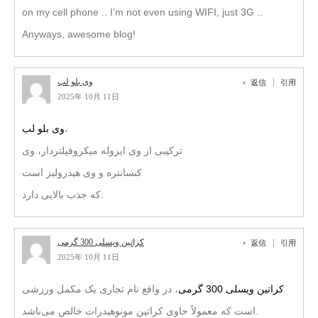
on my cell phone .. I’m not even using WIFI, just 3G ..
Anyways, awesome blog!
وی بلو لب
返信
引用
2025年 10月 11日
وی بلو لب
،
ترکیبی از وی ایزوله میکروفیلتردار، وی
کنسانتره و وی هیدرولیز است
که جذب بالایی دارد.
کراتین ویسلی 300 گرمی
返信
引用
2025年 10月 11日
کراتین ویسلی 300 گرمی
، در واقع نام تجاری یک مکمل ورزشی
است که معمولاً حاوی کراتین مونوهیدرات خالص می‌باشد.