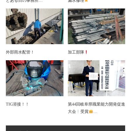
とある日の事務所…
漏水修理
外部雨水配管！
加工部隊
TIG溶接！！
第44回岐阜県職業能力開発促進
大会
受賞
…